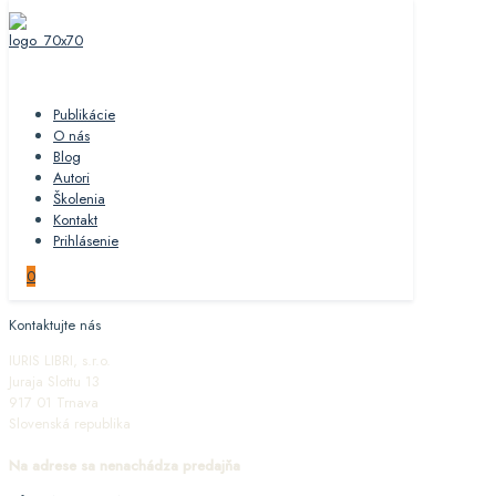
Publikácie
O nás
Blog
Autori
Školenia
Kontakt
Prihlásenie
0
Kontaktujte nás
IURIS LIBRI, s.r.o.
Juraja Slottu 13
917 01 Trnava
Slovenská republika
Na adrese sa nenachádza predajňa