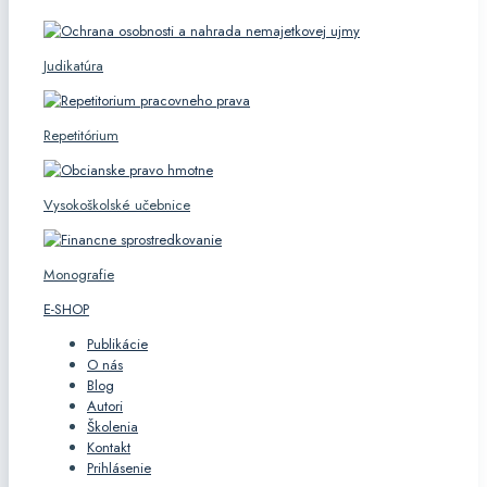
Judikatúra
Repetitórium
Vysokoškolské učebnice
Monografie
E-SHOP
Publikácie
O nás
Blog
Autori
Školenia
Kontakt
Prihlásenie