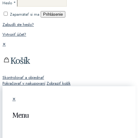
Heslo
*
Zapamätať si ma
Prihlásenie
Zabudli ste heslo?
Vytvoriť účet?
✕
Košík
Skontrolovať a objednať
Pokračovať v nakupovaní
Zobraziť košík
✕
Menu
KATEGÓRIE