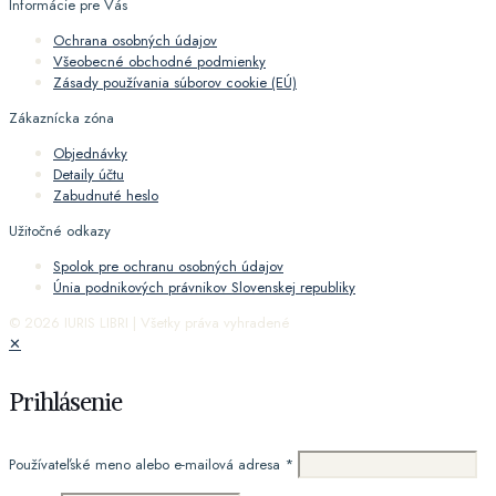
Informácie pre Vás
Ochrana osobných údajov
Všeobecné obchodné podmienky
Zásady používania súborov cookie (EÚ)
Zákaznícka zóna
Objednávky
Detaily účtu
Zabudnuté heslo
Užitočné odkazy
Spolok pre ochranu osobných údajov
Únia podnikových právnikov Slovenskej republiky
© 2026 IURIS LIBRI | Všetky práva vyhradené
✕
Prihlásenie
Používateľské meno alebo e-mailová adresa
*