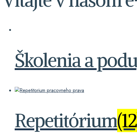
Školenia a podu
Repetitórium
(12