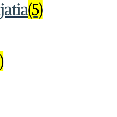
jatia
(5)
)