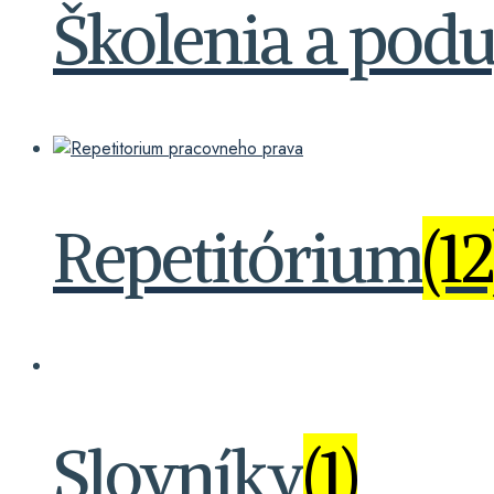
Školenia a podu
Repetitórium
(12
Slovníky
(1)