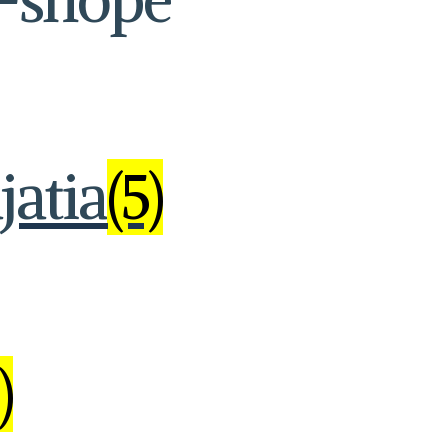
jatia
(5)
)