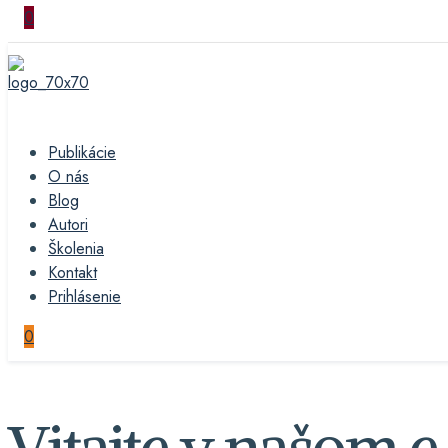
0
Publikácie
O nás
Blog
Autori
Školenia
Kontakt
Prihlásenie
0
Vitajte v našom 