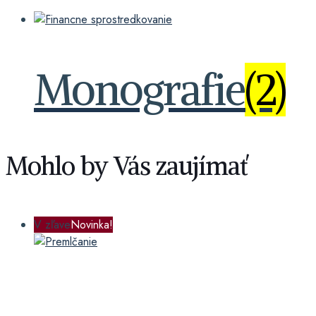
Monografie
(2)
Mohlo by Vás zaujímať
V zľave
Novinka!