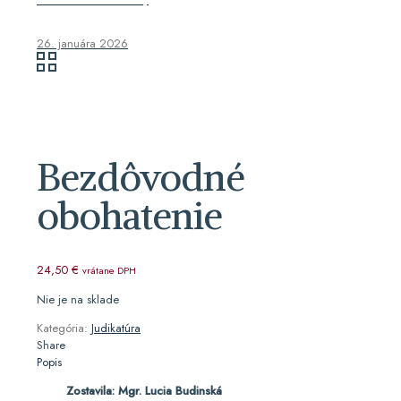
26. januára 2026
Bezdôvodné
obohatenie
24,50
€
vrátane DPH
Nie je na sklade
Kategória:
Judikatúra
Share
Popis
Zostavila: Mgr. Lucia Budinská