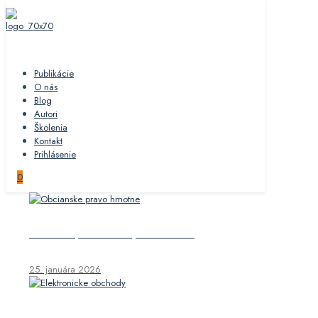
Publikácie
O nás
Blog
Autori
Školenia
Kontakt
Prihlásenie
0
Občianske právo hmotné, 1. a 2. zväzok
25. januára 2026
Elektronické obchody