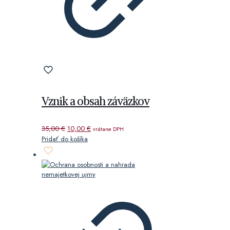
Vznik a obsah záväzkov
Pôvodná
Aktuálna
35,00
€
10,00
€
vrátane DPH
cena
cena
Pridať do košíka
bola:
je:
35,00 €.
10,00 €.