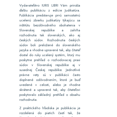
Vydavateľstvo IURIS LIBRI Vám prináša
ďalšiu publikáciu z edície Judikatúra.
Publikácia predstavuje prvú samostatnú
ucelenú zbierku judikatúry týkajúcu sa
inštitútu bezdôvodného obohatenia v
Slovenskej republike a zahŕňa
rozhodnutia tak slovenských, ako aj
českých súdov. Rozhodnutia českých
súdov boli preložené do slovenského
jazyka a vhodne upravené tak, aby čitateľ
dostal do ruky ucelený systém, ktorý mu
poskytne prehľad o rozhodovacej praxi
súdov v Slovenskej republike aj v
susednej Českej republike. Jednotlivé
právne vety sú v publikácii často
doplnené odôvodnením, ktoré je buď
uvedené v celosti, alebo je vhodne
skrátené a upravené tak, aby čitateľovi
poskytovalo základný prehľad o obsahu
rozhodnutia.
Z praktického hľadiska je publikácia je
rozdelená do piatich častí tak, že