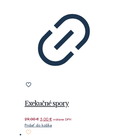
Exekučné spory
Pôvodná
Aktuálna
29,00
€
5,00
€
vrátane DPH
cena
cena
Pridať do košíka
bola:
je: