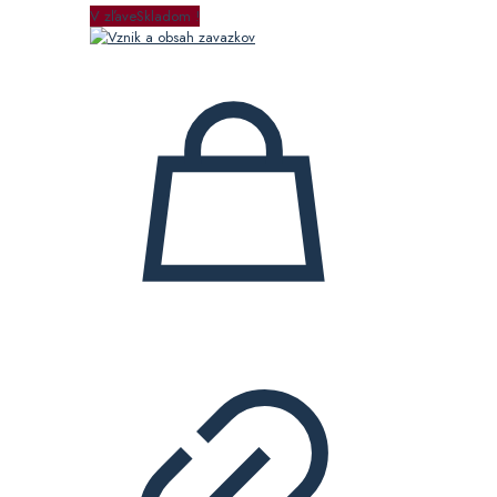
29,00 €.
5,00 €.
V zľave
Skladom !