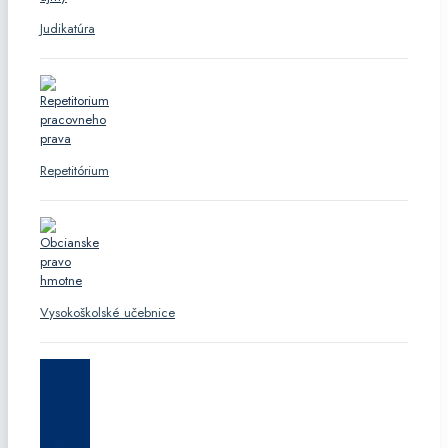
Judikatúra
Repetitórium
Vysokoškolské učebnice