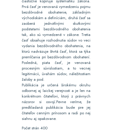
čiastočne kopíruje systematiku zákona.
Prvá časť je venovaná vymedzeniu pojmu
bezdôvodné obohatenie, základným
východiskám a definíciám, druhá časť sa
zaoberá jednotlivými skutkovými
podstatami bezdôvodného obohatenia
tak, ako sú vymedzené v zákone. Tretia
časť obsahuje rozhodnutia súdov vo veci
vydania bezdôvodného obohatenia, na
ktorú nadväzuje štvrtá časť, ktorá sa týka
premlčania pri bezdôvodnom obohatení.
Posledná, piata časť, je venovaná
procesným súvislostiam, a to vecnej
legitimácii, úvahám súdov, náležitostiam
žaloby a pod.
Publikácia je určená širokému okruhu
odbornej aj laickej verejnosti a je len na
konkrétnom čitateľovi, ktorý z právnych
názorov si osvojí.Pevne veríme, že
predkladaná publikácia bude pre jej
čitateľov cenným prínosom a radi po nej
siahnu aj opakovane.
Počet strán 400