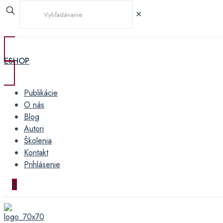
✕
ESHOP
Publikácie
O nás
Blog
Autori
Školenia
Kontakt
Prihlásenie
0