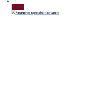
V zľave