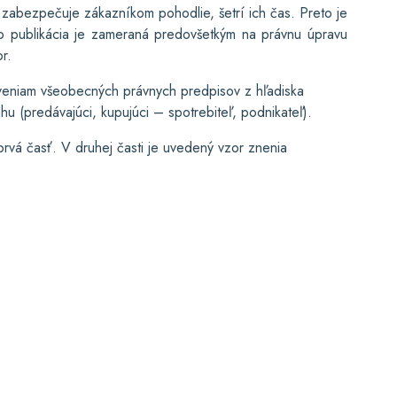
 zabezpečuje zákazníkom pohodlie, šetrí ich čas. Preto je
áto publikácia je zameraná predovšetkým na právnu úpravu
r.
noveniam všeobecných právnych predpisov z hľadiska
u (predávajúci, kupujúci – spotrebiteľ, podnikateľ).
rvá časť. V druhej časti je uvedený vzor znenia