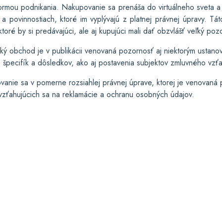
formou podnikania. Nakupovanie sa prenáša do virtuálneho sveta a
a povinnostiach, ktoré im vyplývajú z platnej právnej úpravy. T
toré by si predávajúci, ale aj kupujúci mali dať obzvlášť veľký pozo
ický obchod je v publikácii venovaná pozornosť aj niektorým usta
špecifík a dôsledkov, ako aj postavenia subjektov zmluvného vzťah
nie sa v pomerne rozsiahlej právnej úprave, ktorej je venovaná p
ťahujúcich sa na reklamácie a ochranu osobných údajov.