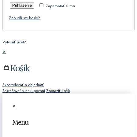
Prihlásenie
Zapamätať si ma
Zabudli ste heslo?
Vytvoriť účet?
✕
Košík
Skontrolovať a objednať
Pokračovať v nakupovaní
Zobraziť košík
✕
Menu