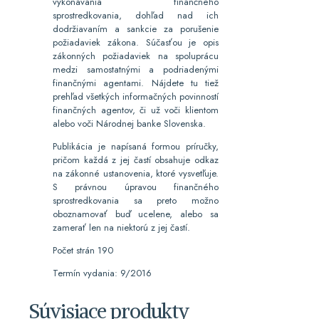
vykonávania finančného
sprostredkovania, dohľad nad ich
dodržiavaním a sankcie za porušenie
požiadaviek zákona. Súčasťou je opis
zákonných požiadaviek na spoluprácu
medzi samostatnými a podriadenými
finančnými agentami. Nájdete tu tiež
prehľad všetkých informačných povinností
finančných agentov, či už voči klientom
alebo voči Národnej banke Slovenska.
Publikácia je napísaná formou príručky,
pričom každá z jej častí obsahuje odkaz
na zákonné ustanovenia, ktoré vysvetľuje.
S právnou úpravou finančného
sprostredkovania sa preto možno
oboznamovať buď ucelene, alebo sa
zamerať len na niektorú z jej častí.
Počet strán 190
Termín vydania: 9/2016
Súvisiace produkty