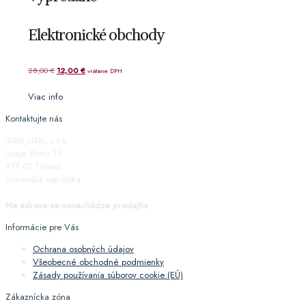
Elektronické obchody
Pôvodná
Aktuálna
28,00
€
12,00
€
vrátane DPH
cena
cena
Viac info
bola:
je:
28,00 €.
12,00 €.
Kontaktujte nás
IURIS LIBRI, s.r.o.
Juraja Slottu 13
917 01 Trnava
Slovenská republika
Na adrese sa nenachádza predajňa
Informácie pre Vás
Ochrana osobných údajov
Všeobecné obchodné podmienky
Zásady používania súborov cookie (EÚ)
Zákaznícka zóna