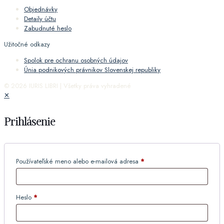
Objednávky
Detaily účtu
Zabudnuté heslo
Užitočné odkazy
Spolok pre ochranu osobných údajov
Únia podnikových právnikov Slovenskej republiky
© 2026 IURIS LIBRI | Všetky práva vyhradené
✕
Prihlásenie
Používateľské meno alebo e-mailová adresa
*
Heslo
*