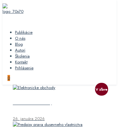
Publikácie
O nás
Blog
Autori
Školenia
Kontakt
Prihlásenie
0
V zľave
Elektronické obchody
26. januára 2026
Predpisy práva duševného vlastníctva