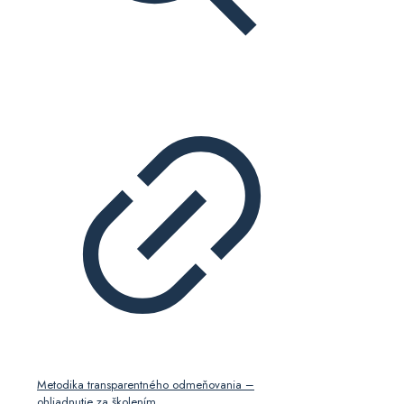
Metodika transparentného odmeňovania –
ohliadnutie za školením