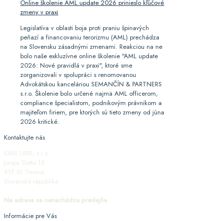
Online školenie AML update 2026 prinieslo kľúčové
zmeny v praxi
Legislatíva v oblasti boja proti praniu špinavých
peňazí a financovaniu terorizmu (AML) prechádza
na Slovensku zásadnými zmenami. Reakciou na ne
bolo naše exkluzívne online školenie "AML update
2026: Nové pravidlá v praxi", ktoré sme
zorganizovali v spolupráci s renomovanou
Advokátskou kanceláriou SEMANČÍN & PARTNERS
s.r.o. Školenie bolo určené najmä AML officerom,
compliance špecialistom, podnikovým právnikom a
majiteľom firiem, pre ktorých sú tieto zmeny od júna
2026 kritické.
Kontaktujte nás
IURIS LIBRI, s.r.o.
Juraja Slottu 13
917 01 Trnava
Slovenská republika
Na adrese sa nenachádza predajňa
Informácie pre Vás