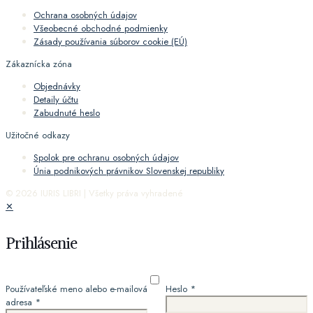
Ochrana osobných údajov
Všeobecné obchodné podmienky
Zásady používania súborov cookie (EÚ)
Zákaznícka zóna
Objednávky
Detaily účtu
Zabudnuté heslo
Užitočné odkazy
Spolok pre ochranu osobných údajov
Únia podnikových právnikov Slovenskej republiky
© 2026 IURIS LIBRI | Všetky práva vyhradené
✕
Prihlásenie
Používateľské meno alebo e-mailová
Heslo
*
adresa
*