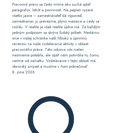
Pracovné právo sa často vníma ako suchá spleť
paragrafov, lehôt a povinností. Na papieri vyzerá
všetko jasne – zamestnávateľ dá výpoveď,
zamestnanec ju prevezme, plynú mesiace a cesty sa
rozídu. V realite je však realita úplne iná. Za každým
jedným podpisom sa skrýva ľudský príbeh. Nedávno
sme v našej schránke našli hlbokú a úprimnú
recenziu na naše vzdelávacie aktivity v oblasti
pracovného práva. Táto odozva nás nielen
nesmierne potešila, ale opäť nám potvrdila to, čomu
veríme od začiatku: Vzdelávanie v tejto oblasti má
obrovský zmysel a musíme v ňom pokračovať.
8. júna 2026