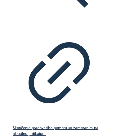
Skončenie pracovného pomeru so zameraním na
aktuálnu judikatúru