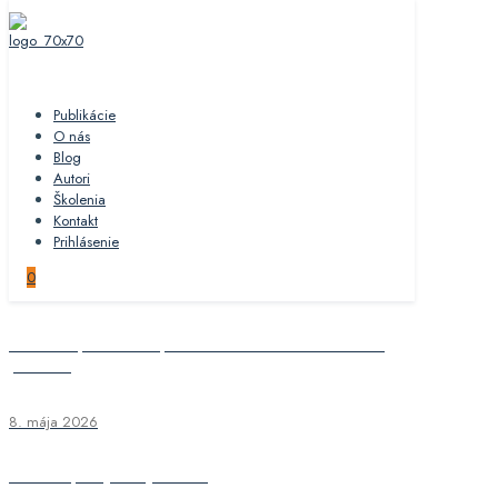
Publikácie
O nás
Blog
Autori
Školenia
Kontakt
Prihlásenie
0
Skončenie pracovného pomeru so zameraním na aktuálnu
judikatúru
8. mája 2026
Kalendár podujatí na jún 2026