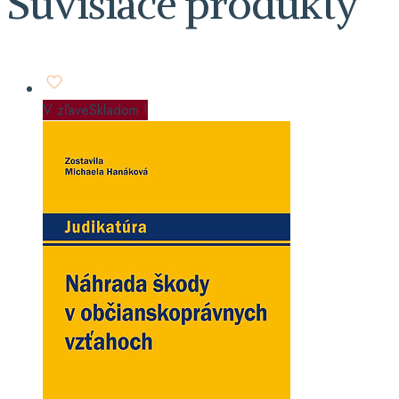
Súvisiace produkty
V zľave
Skladom !