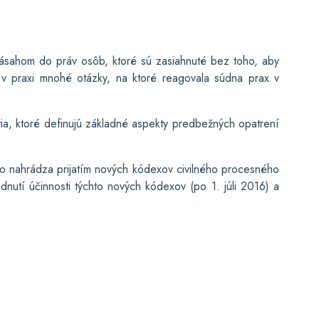
 zásahom do práv osôb, ktoré sú zasiahnuté bez toho, aby
 v praxi mnohé otázky, na ktoré reagovala súdna prax v
tia, ktoré definujú základné aspekty predbežných opatrení
ý ho nahrádza prijatím nových kódexov civilného procesného
dnutí účinnosti týchto nových kódexov (po 1. júli 2016) a