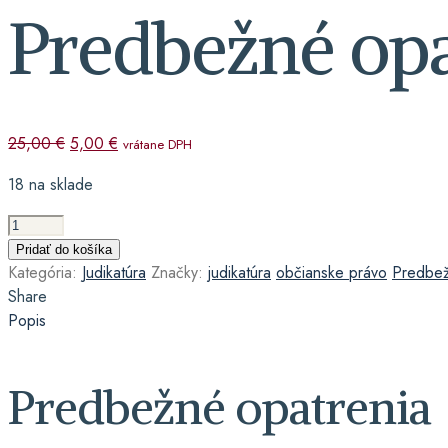
Predbežné opa
Pôvodná
Aktuálna
25,00
€
5,00
€
vrátane DPH
cena
cena
18 na sklade
bola:
je:
25,00 €.
5,00 €.
množstvo
Predbežné
Pridať do košíka
opatrenia
Kategória:
Judikatúra
Značky:
judikatúra
občianske právo
Predbež
Share
Popis
Predbežné opatrenia