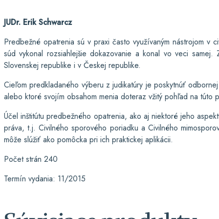
JUDr. Erik Schwarcz
Predbežné opatrenia sú v praxi často využívaným nástrojom v ci
súd vykonal rozsiahlejšie dokazovanie a konal vo veci samej
Slovenskej republike i v Českej republike.
Cieľom predkladaného výberu z judikatúry je poskytnúť odbornej
alebo ktoré svojím obsahom menia doteraz vžitý pohľad na túto p
Účel inštitútu predbežného opatrenia, ako aj niektoré jeho aspek
práva, t.j. Civilného sporového poriadku a Civilného mimosporov
môže slúžiť ako pomôcka pri ich praktickej aplikácii.
Počet strán 240
Termín vydania: 11/2015