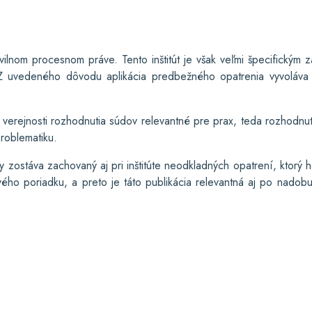
vilnom procesnom práve. Tento inštitút je však veľmi špecifickým
. Z uvedeného dôvodu aplikácia predbežného opatrenia vyvoláva
 verejnosti rozhodnutia súdov relevantné pre prax, teda rozhodnu
roblematiku.
ty zostáva zachovaný aj pri inštitúte neodkladných opatrení, ktor
ého poriadku, a preto je táto publikácia relevantná aj po nadobu