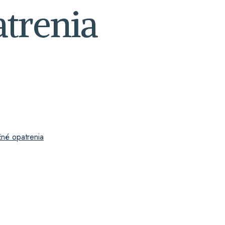
trenia
né opatrenia