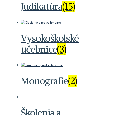
Judikatúra
(15)
Vysokoškolské
učebnice
(3)
Monografie
(2)
Školenia a