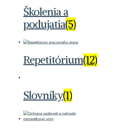
Školenia a
podujatia
(5)
Repetitórium
(12)
Slovníky
(1)