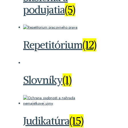
podujatia
(5)
Repetitórium
(12)
Slovníky
(1)
Judikatúra
(15)