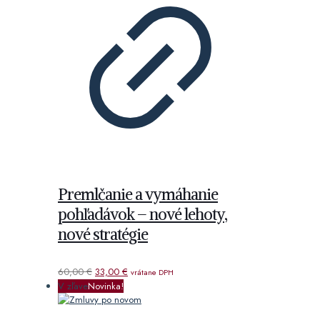
Premlčanie a vymáhanie
pohľadávok – nové lehoty,
nové stratégie
Pôvodná
Aktuálna
60,00
€
33,00
€
vrátane DPH
cena
cena
V zľave
Novinka!
bola:
je:
60,00 €.
33,00 €.