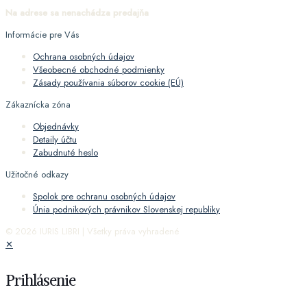
Na adrese sa nenachádza predajňa
Informácie pre Vás
Ochrana osobných údajov
Všeobecné obchodné podmienky
Zásady používania súborov cookie (EÚ)
Zákaznícka zóna
Objednávky
Detaily účtu
Zabudnuté heslo
Užitočné odkazy
Spolok pre ochranu osobných údajov
Únia podnikových právnikov Slovenskej republiky
© 2026 IURIS LIBRI | Všetky práva vyhradené
✕
Prihlásenie