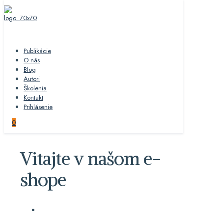
Publikácie
O nás
Blog
Autori
Školenia
Kontakt
Prihlásenie
0
Vitajte v našom e-
shope