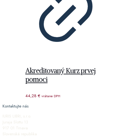
Akreditovaný Kurz prvej
pomoci
44,28
€
vrátane DPH
Kontaktujte nás
IURIS LIBRI, s.r.o.
Juraja Slottu 13
917 01 Trnava
Slovenská republika