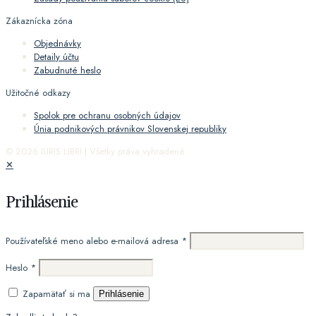
Zákaznícka zóna
Objednávky
Detaily účtu
Zabudnuté heslo
Užitočné odkazy
Spolok pre ochranu osobných údajov
Únia podnikových právnikov Slovenskej republiky
© 2026 IURIS LIBRI | Všetky práva vyhradené
✕
Prihlásenie
Používateľské meno alebo e-mailová adresa
*
Heslo
*
Zapamätať si ma
Prihlásenie