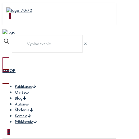
0
✕
ESHOP
Publikácie
O nás
Blog
Autori
Školenia
Kontakt
Prihlásenie
0