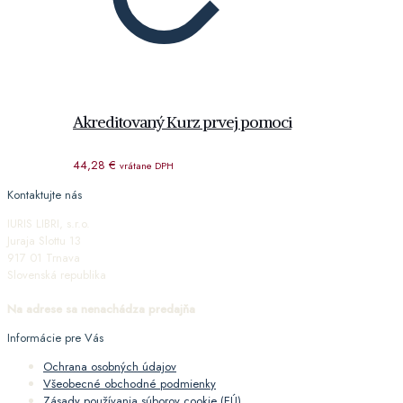
Akreditovaný Kurz prvej pomoci
44,28
€
vrátane DPH
Kontaktujte nás
IURIS LIBRI, s.r.o.
Juraja Slottu 13
917 01 Trnava
Slovenská republika
Na adrese sa nenachádza predajňa
Informácie pre Vás
Ochrana osobných údajov
Všeobecné obchodné podmienky
Zásady používania súborov cookie (EÚ)