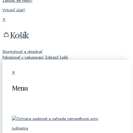
Zabudli ste heslo?
Vytvoriť účet?
✕
Košík
Skontrolovať a objednať
Pokračovať v nakupovaní
Zobraziť košík
✕
Menu
KATEGÓRIE
Judikatúra