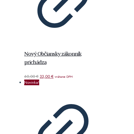
Nový Občiansky zákonník
prichádza
Pôvodná
Aktuálna
60,00
€
33,00
€
vrátane DPH
cena
cena
Novinka!
bola:
je:
60,00 €.
33,00 €.