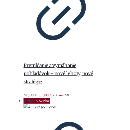
Premlčanie a vymáhanie
pohľadávok – nové lehoty, nové
stratégie
Pôvodná
Aktuálna
60,00
€
33,00
€
vrátane DPH
cena
cena
V zľave
Novinka!
bola:
je:
60,00 €.
33,00 €.