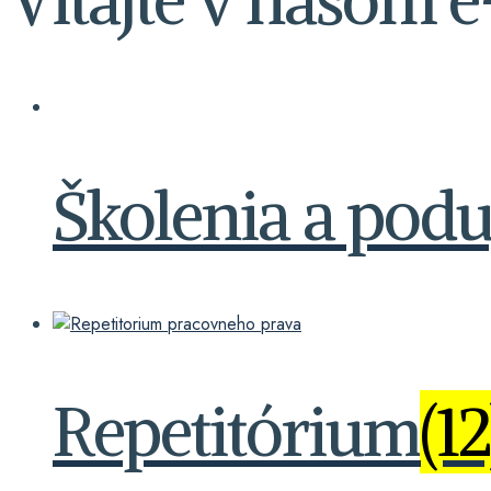
Školenia a podu
Repetitórium
(12