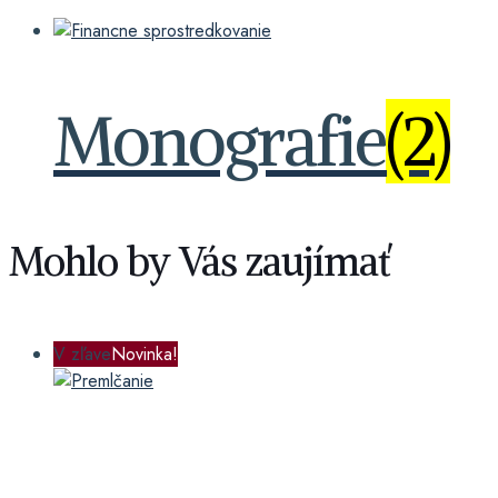
Monografie
(2)
Mohlo by Vás zaujímať
V zľave
Novinka!