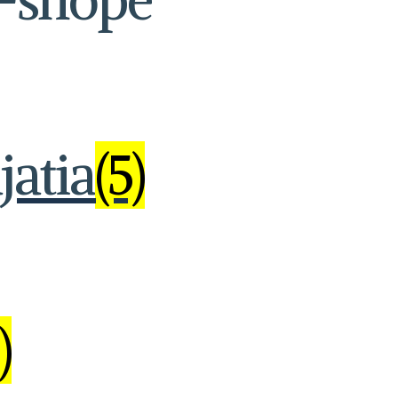
jatia
(5)
)