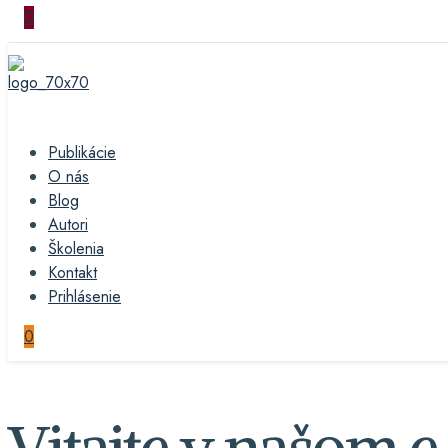
0
Publikácie
O nás
Blog
Autori
Školenia
Kontakt
Prihlásenie
0
Vitajte v našom 