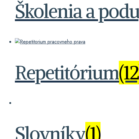
Školenia a podu
Repetitórium
(12
Slovníky
(1)