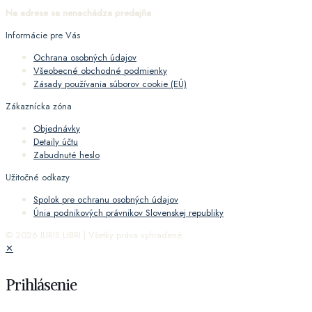
Na adrese sa nenachádza predajňa
Informácie pre Vás
Ochrana osobných údajov
Všeobecné obchodné podmienky
Zásady používania súborov cookie (EÚ)
Zákaznícka zóna
Objednávky
Detaily účtu
Zabudnuté heslo
Užitočné odkazy
Spolok pre ochranu osobných údajov
Únia podnikových právnikov Slovenskej republiky
© 2026 IURIS LIBRI | Všetky práva vyhradené
✕
Prihlásenie