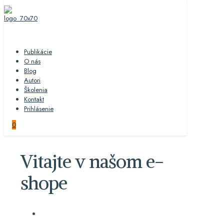
Publikácie
O nás
Blog
Autori
Školenia
Kontakt
Prihlásenie
0
Vitajte v našom e-
shope