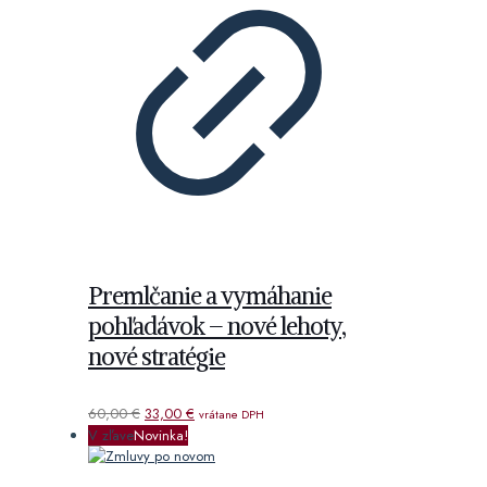
Premlčanie a vymáhanie
pohľadávok – nové lehoty,
nové stratégie
Pôvodná
Aktuálna
60,00
€
33,00
€
vrátane DPH
cena
cena
V zľave
Novinka!
bola:
je:
60,00 €.
33,00 €.