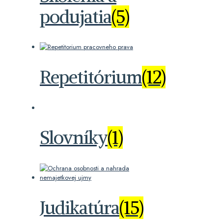
podujatia
(5)
Repetitórium
(12)
Slovníky
(1)
Judikatúra
(15)