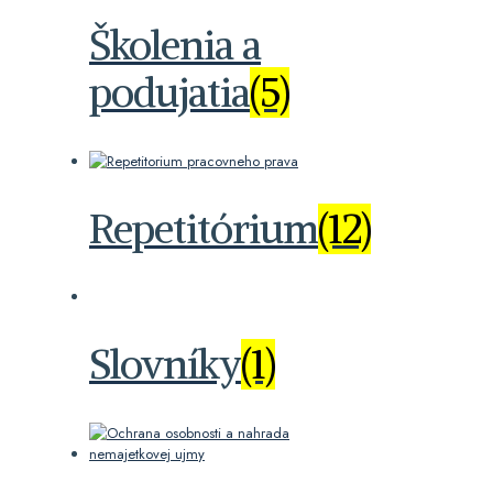
Školenia a
podujatia
(5)
Repetitórium
(12)
Slovníky
(1)