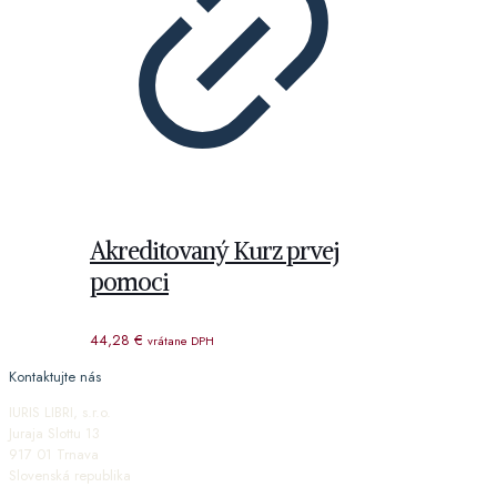
Akreditovaný Kurz prvej
pomoci
44,28
€
vrátane DPH
Kontaktujte nás
IURIS LIBRI, s.r.o.
Juraja Slottu 13
917 01 Trnava
Slovenská republika