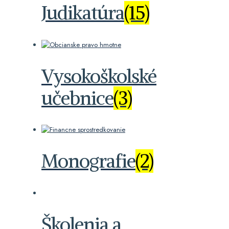
Judikatúra
(15)
Vysokoškolské
učebnice
(3)
Monografie
(2)
Školenia a